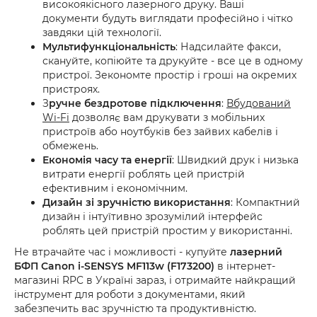
високоякісного лазерного друку. Ваші
документи будуть виглядати професійно і чітко
завдяки цій технології.
Мультифункціональність
: Надсилайте факси,
скануйте, копіюйте та друкуйте - все це в одному
пристрої. Зекономте простір і гроші на окремих
пристроях.
З
ручне бездротове підключення
:
Вбудований
Wi-Fi
дозволяє вам друкувати з мобільних
пристроїв або ноутбуків без зайвих кабелів і
обмежень.
Економія часу та енергії
: Швидкий друк і низька
витрати енергії роблять цей пристрій
ефективним і економічним.
Дизайн зі зручністю використання
: Компактний
дизайн і інтуїтивно зрозумілий інтерфейс
роблять цей пристрій простим у використанні.
Не втрачайте час і можливості - купуйте
лазерний
БФП Canon i-SENSYS MF113w (F173200)
в інтернет-
магазині RPC в Україні зараз, і отримайте найкращий
інструмент для роботи з документами, який
забезпечить вас зручністю та продуктивністю.