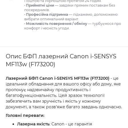
Поштою та Укрпоштою протягом 24 годин.
· Прийнятні ціни
— завдяки прямим поставкам без
посередників.
· Професійна підтримка
— підкажемо, допоможемо
вибрати оптимальний варіант.
· Можливість повернення / обміну
— турбуємося про
комфорт і чесність угоди.
Опис БФП лазерний Canon i-SENSYS
MF113w (F173200)
Лазерний БФП Canon i-SENSYS MF113w (F173200)
- це
ідеальний обладнання для вашого офісу або дому, яке
пропонує надзвичайну продуктивність і
багатофункціональність. Цей зразок технології
забезпечить вам зручність і якість у кожному
документі, а також розв'яже багато завдань одночасно.
Головні переваги:
Лазерна якість
: Canon - це гарантія