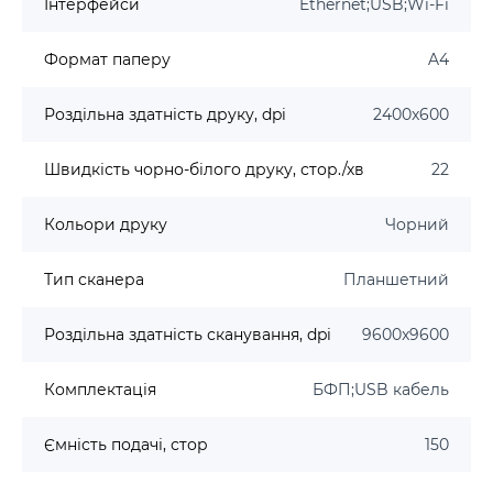
Інтерфейси
Ethernet;USB;Wi-Fi
Формат паперу
A4
Роздільна здатність друку, dpi
2400x600
Швидкість чорно-білого друку, стор./хв
22
Кольори друку
Чорний
Тип сканера
Планшетний
Роздільна здатність сканування, dpi
9600x9600
Комплектація
БФП;USB кабель
Ємність подачі, стор
150