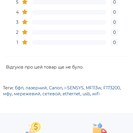
5
0
4
0
3
0
2
0
1
0
Відгуків про цей товар ще не було.
Теги:
бфп
,
лазерний
,
Canon
,
i-SENSYS
,
MF113w
,
F173200
,
мфу
,
мережевий
,
сетевой
,
ethernet
,
usb
,
wifi