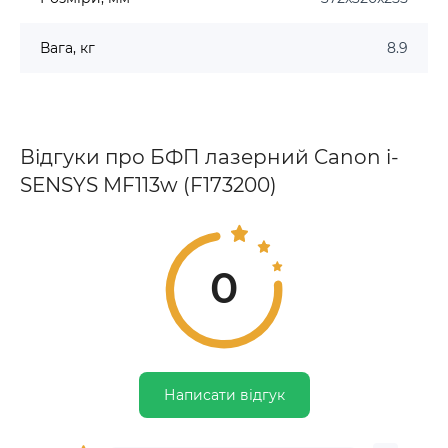
Вага, кг
8.9
Відгуки про БФП лазерний Canon i-
SENSYS MF113w (F173200)
0
Написати відгук