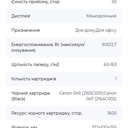
Ємність прийому, стор
50
Дисплей
Монохромний
Призначення
Для дому;Для офісу
Енергоспоживання, Вт (максимум/
900/2,7
очікування)
Щільність паперу, г/м2
60-163
Кількість картриджів
1
Чорний картридж
Canon 049 (2165C001);Canon
(Black)
047 (2164C002)
Ресурс чорного картриджу, стор.
1600
Розміри, мм
372x320x255