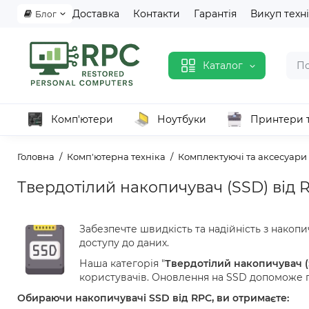
Доставка
Контакти
Гарантія
Викуп техн
Блог
Каталог
Комп'ютери
Ноутбуки
Принтери 
Головна
Комп'ютерна техніка
Комплектуючі та аксесуари
Твердотілий накопичувач (SSD) від R
Забезпечте швидкість та надійність з нако
доступу до даних.
Наша категорія "
Твердотілий накопичувач 
користувачів. Оновлення на SSD допоможе п
Обираючи накопичувачі SSD від RPC, ви отримаєте: