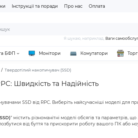
іки
Інструкції та поради
Про нас
Оплата
Я шукаю, наприклад,
Ваги самообслу
та БФП
Монітори
Комутатори
Торг
Твердотілий накопичувач (SSD)
PC: Швидкість та Надійність
пичувачами SSD від RPC. Виберіть найсучасніші моделі для 
(SSD)
" містить різноманітні моделі обсягів та параметрів, щ
озбутися від буття та прискорити роботу вашого ПК або но