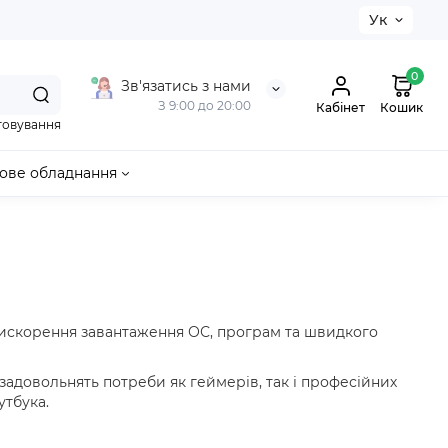
Ук
0
Зв'язатись з нами
З 9:00 до 20:00
Кабінет
Кошик
говування
ове обладнання
прискорення завантаження ОС, програм та швидкого
о задовольнять потреби як геймерів, так і професійних
утбука.