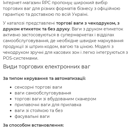
Інтернет‑магазин RPC пропонує широкий вибір
торгових ваг для різних форматів бізнесу з офіційною
гарантією та доставкою по всій Україні.
У каталозі представлені
торгові ваги з чекодруком, з
друком етикеток та без друку
. Ваги з друком етикеток
активно застосовуються в супермаркетах і відділах
самообслуговування, де необхідне швидке маркування
продукції зі штрих‑кодом, вагою та ціною. Моделі з
чекодруком зручні для касових зон і легко інтегруються з
POS‑системами.
Види торгових електронних ваг
За типом керування та автоматизації:
сенсорні торгові ваги
ваги самообслуговування
торгові ваги зі вбудованим сканером
прилавочні ваги для прилавка
ваги зі стойкою та без
фасувальні ваги
За способом встановлення: