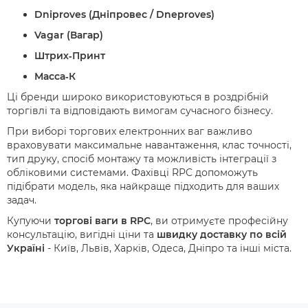
Dniproves (Дніпровес / Dneproves)
Vagar (Вагар)
Штрих‑Принт
Масса‑К
Ці бренди широко використовуються в роздрібній
торгівлі та відповідають вимогам сучасного бізнесу.
При виборі торгових електронних ваг важливо
враховувати максимальне навантаження, клас точності,
тип друку, спосіб монтажу та можливість інтеграції з
обліковими системами. Фахівці RPC допоможуть
підібрати модель, яка найкраще підходить для ваших
задач.
Купуючи
торгові ваги в RPC
, ви отримуєте професійну
консультацію, вигідні ціни та
швидку доставку по всій
Україні
- Київ, Львів, Харків, Одеса, Дніпро та інші міста.