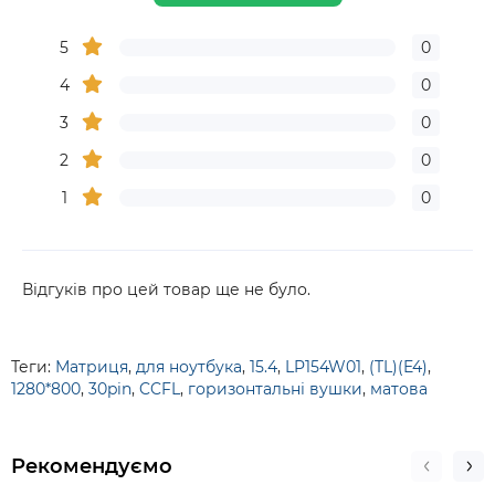
5
0
4
0
3
0
2
0
1
0
Відгуків про цей товар ще не було.
Теги:
Матриця
,
для ноутбука
,
15.4
,
LP154W01
,
(TL)(E4)
,
1280*800
,
30pin
,
CCFL
,
горизонтальні вушки
,
матова
Рекомендуємо