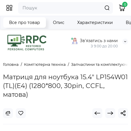
0
Все про товар
Опис
Характеристики
Ві
Зв'язатись з нами
З 9:00 до 20:00
Головна
Комп'ютерна техніка
Запчастини та комплектуючі д
Матриця для ноутбука 15.4" LP154W01
(TL)(E4) (1280*800, 30pin, CCFL,
матова)