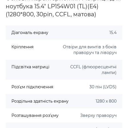
ноутбука 15.4" LP154W01 (TL)(E4)
(1280*800, 30pin, CCFL, матова)
Діагональ екрану
15.4
Кріплення
Отвіри для винтів з боків
праворуч та ліворуч
Підсвітка матриці
CCFL (флюоресцентні
лампи)
Роз'єм підключення
30 пін (LVDS)
Роздільна здатність екрану
1280 x 800
Розташування роз'єму
Зверху праворуч