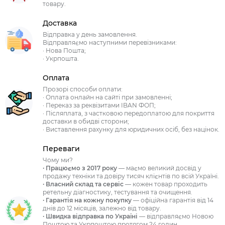
товару.
Доставка
Відправка у день замовлення.
Відправляємо наступними перевізниками:
· Нова Пошта;
· Укрпошта.
Оплата
Прозорі способи оплати:
· Оплата онлайн на сайті при замовленні;
· Переказ за реквізитами IBAN ФОП;
· Післяплата, з частковою передоплатою для покриття
доставки в обидві сторони;
· Виставлення рахунку для юридичних осіб, без націнок.
Переваги
Чому ми?
· Працюємо з 2017 року
— маємо великий досвід у
продажу техніки та довіру тисяч клієнтів по всій Україні.
· Власний склад та сервіс
— кожен товар проходить
ретельну діагностику, тестування та очищення.
· Гарантія на кожну покупку
— офіційна гарантія від 14
днів до 12 місяців, залежно від товару.
· Швидка відправка по Україні
— відправляємо Новою
Поштою та Укрпоштою протягом 24 годин.