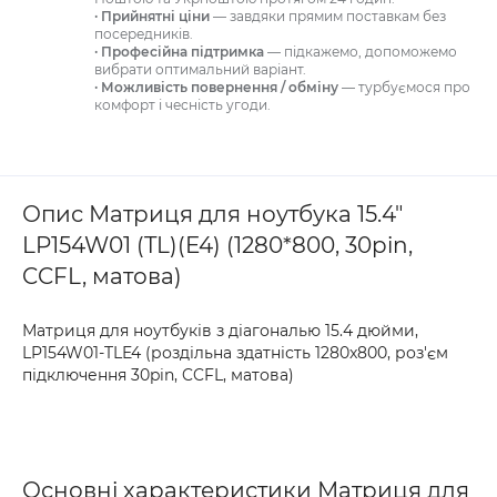
· Прийнятні ціни
— завдяки прямим поставкам без
посередників.
· Професійна підтримка
— підкажемо, допоможемо
вибрати оптимальний варіант.
· Можливість повернення / обміну
— турбуємося про
комфорт і чесність угоди.
Опис Матриця для ноутбука 15.4"
LP154W01 (TL)(E4) (1280*800, 30pin,
CCFL, матова)
Матриця для ноутбуків з діагональю 15.4 дюйми,
LP154W01-TLE4 (роздільна здатність 1280x800, роз'єм
підключення 30pin, CCFL, матова)
Основні характеристики Матриця для