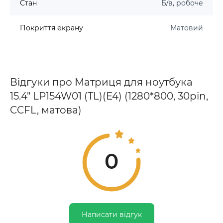
Стан
Б/в, робоче
Покриття екрану
Матовий
Відгуки про Матриця для ноутбука
15.4" LP154W01 (TL)(E4) (1280*800, 30pin,
CCFL, матова)
0
Написати відгук