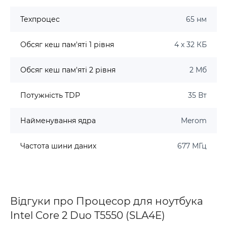
Техпроцес
65 нм
Обсяг кеш пам'яті 1 рівня
4 х 32 КБ
Обсяг кеш пам'яті 2 рівня
2 Мб
Потужність TDP
35 Вт
Найменування ядра
Merom
Частота шини даних
677 МГц
Відгуки про Процесор для ноутбука
Intel Core 2 Duo T5550 (SLA4E)