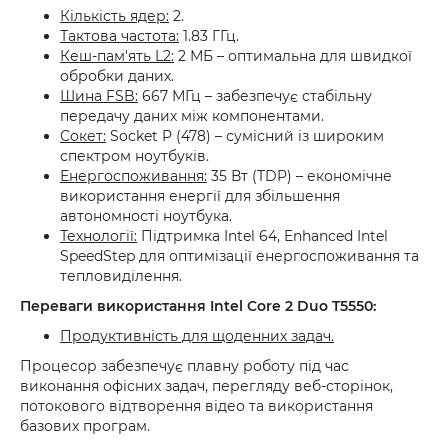
Кількість ядер:
2.
Тактова частота:
1.83 ГГц.
Кеш-пам'ять L2:
2 МБ – оптимальна для швидкої
обробки даних.
Шина FSB:
667 МГц – забезпечує стабільну
передачу даних між компонентами.
Сокет:
Socket P (478) – сумісний із широким
спектром ноутбуків.
Енергоспоживання:
35 Вт (TDP) – економічне
використання енергії для збільшення
автономності ноутбука.
Технології:
Підтримка Intel 64, Enhanced Intel
SpeedStep для оптимізації енергоспоживання та
тепловиділення.
Переваги використання Intel Core 2 Duo T5550:
Продуктивність для щоденних задач.
Процесор забезпечує плавну роботу під час
виконання офісних задач, перегляду веб-сторінок,
потокового відтворення відео та використання
базових програм.