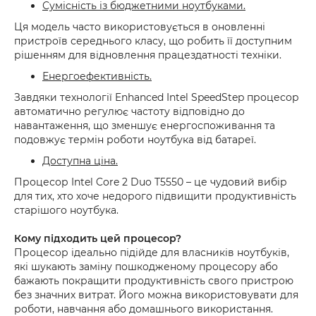
Сумісність із бюджетними ноутбуками.
Ця модель часто використовується в оновленні
пристроїв середнього класу, що робить її доступним
рішенням для відновлення працездатності техніки.
Енергоефективність.
Завдяки технології Enhanced Intel SpeedStep процесор
автоматично регулює частоту відповідно до
навантаження, що зменшує енергоспоживання та
подовжує термін роботи ноутбука від батареї.
Доступна ціна.
Процесор Intel Core 2 Duo T5550 – це чудовий вибір
для тих, хто хоче недорого підвищити продуктивність
старішого ноутбука.
Кому підходить цей процесор?
Процесор ідеально підійде для власників ноутбуків,
які шукають заміну пошкодженому процесору або
бажають покращити продуктивність свого пристрою
без значних витрат. Його можна використовувати для
роботи, навчання або домашнього використання.