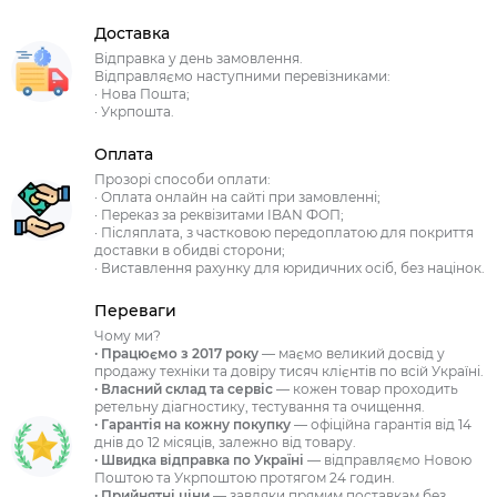
Доставка
Відправка у день замовлення.
Відправляємо наступними перевізниками:
· Нова Пошта;
· Укрпошта.
Оплата
Прозорі способи оплати:
· Оплата онлайн на сайті при замовленні;
· Переказ за реквізитами IBAN ФОП;
· Післяплата, з частковою передоплатою для покриття
доставки в обидві сторони;
· Виставлення рахунку для юридичних осіб, без націнок.
Переваги
Чому ми?
· Працюємо з 2017 року
— маємо великий досвід у
продажу техніки та довіру тисяч клієнтів по всій Україні.
· Власний склад та сервіс
— кожен товар проходить
ретельну діагностику, тестування та очищення.
· Гарантія на кожну покупку
— офіційна гарантія від 14
днів до 12 місяців, залежно від товару.
· Швидка відправка по Україні
— відправляємо Новою
Поштою та Укрпоштою протягом 24 годин.
· Прийнятні ціни
— завдяки прямим поставкам без