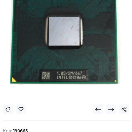
Код:
190665