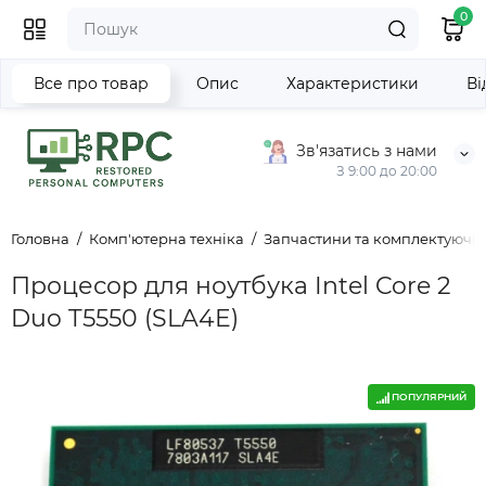
0
Все про товар
Опис
Характеристики
Ві
Зв'язатись з нами
З 9:00 до 20:00
Головна
Комп'ютерна техніка
Запчастини та комплектуючі д
Процесор для ноутбука Intel Core 2
Duo T5550 (SLA4E)
ПОПУЛЯРНИЙ