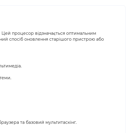
. Цей процесор відзначається оптимальним
тний спосіб оновлення старішого пристрою або
льтимедіа.
теми.
раузера та базовий мультитаскінг.