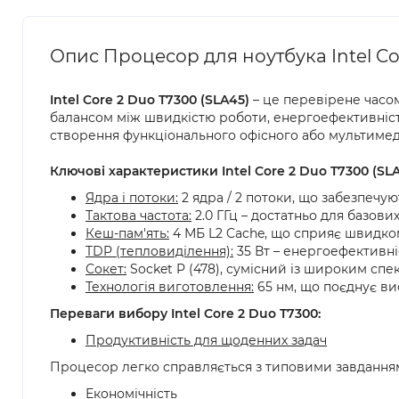
Опис Процесор для ноутбука Intel Co
Intel Core 2 Duo T7300 (SLA45)
– це перевірене часо
балансом між швидкістю роботи, енергоефективністю
створення функціонального офісного або мультимед
Ключові характеристики Intel Core 2 Duo T7300 (SLA
Ядра і потоки:
2 ядра / 2 потоки, що забезпечу
Тактова частота:
2.0 ГГц – достатньо для базови
Кеш-пам'ять:
4 МБ L2 Cache, що сприяє швидком
TDP (тепловиділення):
35 Вт – енергоефективні
Сокет:
Socket P (478), сумісний із широким спе
Технологія виготовлення:
65 нм, що поєднує ви
Переваги вибору Intel Core 2 Duo T7300:
Продуктивність для щоденних задач
Процесор легко справляється з типовими завданнями
Економічність