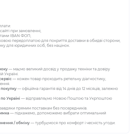
плати:
сайті при замовленні;
зитами IBAN ФОП;
стковою передоплатою для покриття доставки в обидві сторони;
нку для юридичних осіб, без націнок.
року
— маємо великий досвід у продажу техніки та довіру
ій Україні.
сервіс
— кожен товар проходить ретельну діагностику,
ення.
у покупку
— офіційна гарантія від 14 днів до 12 місяців, залежно
 по Україні
— відправляємо Новою Поштою та Укрпоштою
завдяки прямим поставкам без посередників.
римка
— підкажемо, допоможемо вибрати оптимальний
рнення / обміну
— турбуємося про комфорт і чесність угоди.