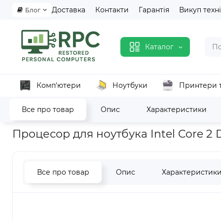
Доставка
Контакти
Гарантія
Викуп техн
Блог
Каталог
Комп'ютери
Ноутбуки
Принтери 
Все про товар
Опис
Характеристики
Головна
Комп'ютерна техніка
Запчастини та комплектуючі
Процесор для ноутбука Intel Core 2 
Все про товар
Опис
Характеристик