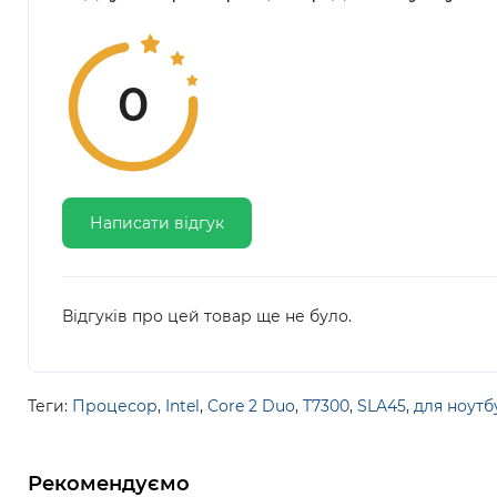
0
Написати відгук
Відгуків про цей товар ще не було.
Теги:
Процесор
,
Intel
,
Core 2 Duo
,
T7300
,
SLA45
,
для ноутб
Рекомендуємо