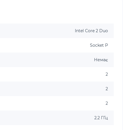
Intel Core 2 Duo
Socket P
Немає
2
2
2
2.2 ГГц