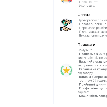
· Нова Пошта;
· Укрпошта.
Оплата
Прозорі способи о
· Оплата онлайн на 
· Переказ за рекві
· Післяплата, з ча
· Виставлення раху
Переваги
Чому ми?
· Працюємо з 2017 
тисяч клієнтів по вс
· Власний склад та 
тестування та очищ
· Гарантія на кожн
від товару.
· Швидка відправка
протягом 24 годин.
· Прийнятні ціни
— 
· Професійна підт
варіант.
· Можливість пове