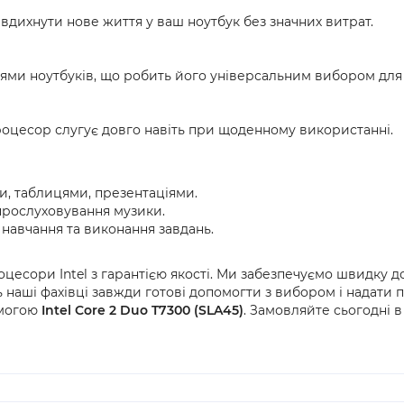
 вдихнути нове життя у ваш ноутбук без значних витрат.
елями ноутбуків, що робить його універсальним вибором для
процесор слугує довго навіть при щоденному використанні.
, таблицями, презентаціями.
 прослуховування музики.
авчання та виконання завдань.
есори Intel з гарантією якості. Ми забезпечуємо швидку дос
нь наші фахівці завжди готові допомогти з вибором і надати
омогою
Intel Core 2 Duo T7300 (SLA45)
. Замовляйте сьогодні в