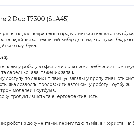
re 2 Duo T7300 (SLA45)
м рішення для покращення продуктивності вашого ноутбука
 та надійністю. Ідеальний вибір для тих, хто шукає бюдже
ійного ноутбука.
45):
ють плавну роботу з офісними додатками, веб-серфінгом і му
х та середньонавантажених задач.
у доступу до даних і підвищує загальну продуктивність сис
сть, яка дозволяє продовжити автономну роботу ноутбука.
ктром моделей ноутбуків.
соку продуктивність та енергоефективність.
: робота з документами, перегляд фільмів, використання б