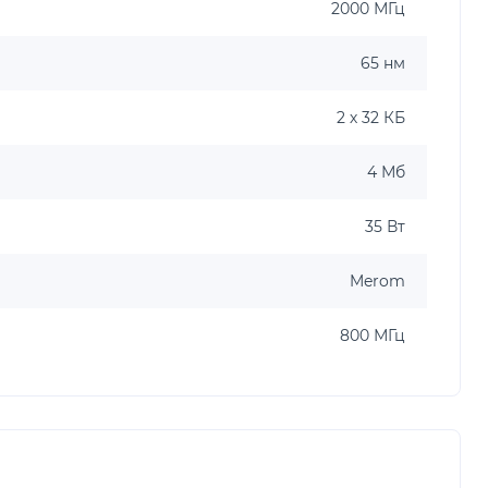
2000 МГц
65 нм
2 х 32 КБ
4 Мб
35 Вт
Merom
800 МГц