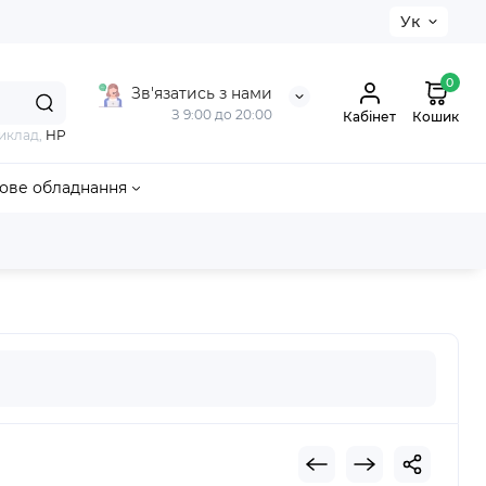
Ук
0
Зв'язатись з нами
З 9:00 до 20:00
Кабінет
Кошик
иклад,
HP
ове обладнання
ка Intel Core 2 Duo T7300 (SLA45)