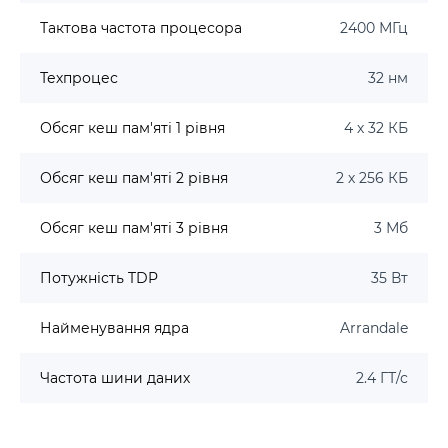
Тактова частота процесора
2400 МГц
Техпроцес
32 нм
Обсяг кеш пам'яті 1 рівня
4 х 32 КБ
Обсяг кеш пам'яті 2 рівня
2 х 256 КБ
Обсяг кеш пам'яті 3 рівня
3 Мб
Потужність TDP
35 Вт
Найменування ядра
Arrandale
Частота шини даних
2.4 ГТ/с