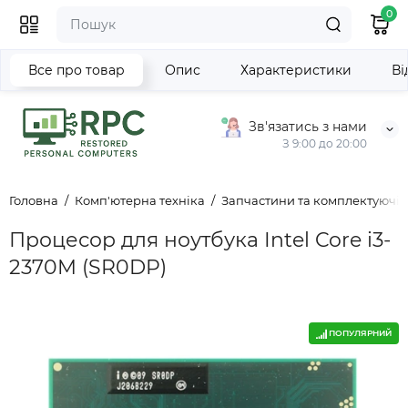
0
Все про товар
Опис
Характеристики
Ві
Зв'язатись з нами
З 9:00 до 20:00
Головна
Комп'ютерна техніка
Запчастини та комплектуючі д
Процесор для ноутбука Intel Core i3-
2370M (SR0DP)
ПОПУЛЯРНИЙ