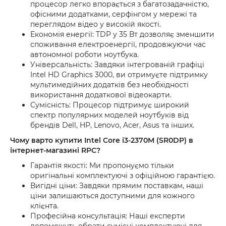
процесор легко впорається з багатозадачністю,
офісними додатками, серфінгом у мережі та
переглядом відео у високій якості.
Економія енергії: TDP у 35 Вт дозволяє зменшити
споживання електроенергії, продовжуючи час
автономної роботи ноутбука.
Універсальність: Завдяки інтегрованій графіці
Intel HD Graphics 3000, ви отримуєте підтримку
мультимедійних додатків без необхідності
використання додаткової відеокарти.
Сумісність: Процесор підтримує широкий
спектр популярних моделей ноутбуків від
брендів Dell, HP, Lenovo, Acer, Asus та інших.
Чому варто купити Intel Core i3-2370M (SR0DP) в
інтернет-магазині RPC?
Гарантія якості: Ми пропонуємо тільки
оригінальні комплектуючі з офіційною гарантією.
Вигідні ціни: Завдяки прямим поставкам, наші
ціни залишаються доступними для кожного
клієнта.
Професійна консультація: Наші експерти
допоможуть обрати сумісні комплектуючі для