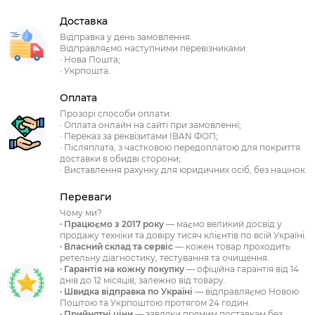
Доставка
Відправка у день замовлення.
Відправляємо наступними перевізниками:
· Нова Пошта;
· Укрпошта.
Оплата
Прозорі способи оплати:
· Оплата онлайн на сайті при замовленні;
· Переказ за реквізитами IBAN ФОП;
· Післяплата, з частковою передоплатою для покриття
доставки в обидві сторони;
· Виставлення рахунку для юридичних осіб, без націнок.
Переваги
Чому ми?
· Працюємо з 2017 року
— маємо великий досвід у
продажу техніки та довіру тисяч клієнтів по всій Україні.
· Власний склад та сервіс
— кожен товар проходить
ретельну діагностику, тестування та очищення.
· Гарантія на кожну покупку
— офіційна гарантія від 14
днів до 12 місяців, залежно від товару.
· Швидка відправка по Україні
— відправляємо Новою
Поштою та Укрпоштою протягом 24 годин.
· Прийнятні ціни
— завдяки прямим поставкам без