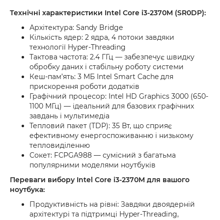
Технічні характеристики Intel Core i3-2370M (SR0DP):
Архітектура: Sandy Bridge
Кількість ядер: 2 ядра, 4 потоки завдяки
технології Hyper-Threading
Тактова частота: 2.4 ГГц — забезпечує швидку
обробку даних і стабільну роботу системи
Кеш-пам’ять: 3 МБ Intel Smart Cache для
прискорення роботи додатків
Графічний процесор: Intel HD Graphics 3000 (650-
1100 МГц) — ідеальний для базових графічних
завдань і мультимедіа
Тепловий пакет (TDP): 35 Вт, що сприяє
ефективному енергоспоживанню і низькому
тепловиділенню
Сокет: FCPGA988 — сумісний з багатьма
популярними моделями ноутбуків
Переваги вибору Intel Core i3-2370M для вашого
ноутбука:
Продуктивність на рівні: Завдяки двоядерній
архітектурі та підтримці Hyper-Threading,