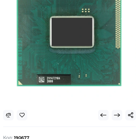
Код:
190677