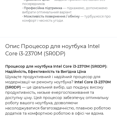
посередників.
· Професійна підтримка
— підкажемо, допоможемо
вибрати оптимальний варіант.
· Можливість повернення / обміну
— турбуємося про
комфорт і чесність угоди.
Опис Процесор для ноутбука Intel
Core i3-2370M (SR0DP)
Процесор для ноутбука Intel Core i3-2370M (SR0DP):
Надійність, Ефективність та Вигідна Ціна
Шукаєте продуктивний і надійний процесор для
модернізації чи ремонту ноутбука?
Intel Core i3-2370M
(SR0DP)
— це ідеальний вибір, що поєднує високу
продуктивність, низьке енергоспоживання та
доступну ціну. Цей процесор забезпечує оптимальну
роботу вашого ноутбука, дозволяючи
насолоджуватися багатозадачністю, плавною роботою
додатків та комфортною роботою в офісі чи вдома.