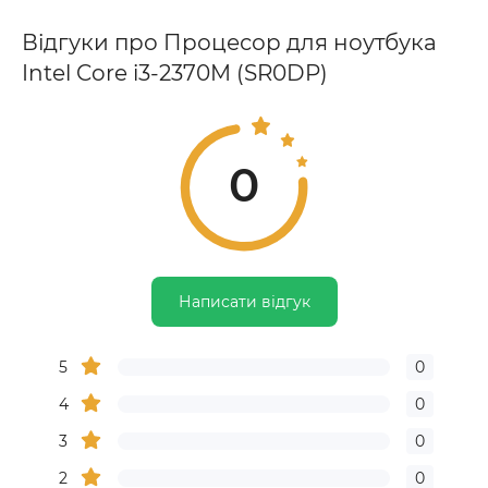
Відгуки про Процесор для ноутбука
Intel Core i3-2370M (SR0DP)
0
Написати відгук
5
0
4
0
3
0
2
0