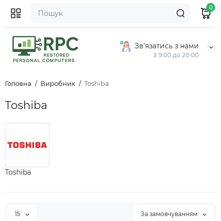
0
Зв'язатись з нами
З 9:00 до 20:00
Головна
Виробник
Toshiba
Toshiba
Toshiba
15
За замовчуванням