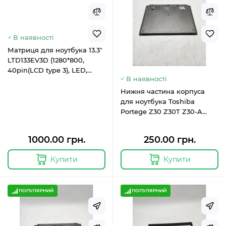
В наявності
Матриця для ноутбука 13.3"
LTD133EV3D (1280*800,
40pin(LCD type 3), LED,
В наявності
Slim, матова)
Нижня частина корпуса
для ноутбука Toshiba
Portege Z30 Z30T Z30-A
(корпус D) Оригінал
GM903603411A-B,
1000.00 грн.
250.00 грн.
GM903603411,
GM903603411C-A
Купити
Купити
ПОПУЛЯРНИЙ
ПОПУЛЯРНИЙ