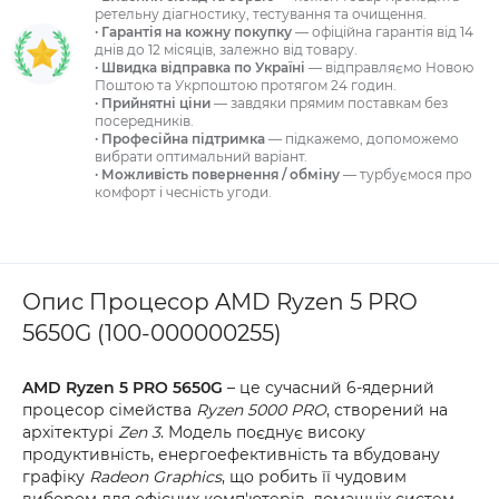
ретельну діагностику, тестування та очищення.
· Гарантія на кожну покупку
— офіційна гарантія від 14
днів до 12 місяців, залежно від товару.
· Швидка відправка по Україні
— відправляємо Новою
Поштою та Укрпоштою протягом 24 годин.
· Прийнятні ціни
— завдяки прямим поставкам без
посередників.
· Професійна підтримка
— підкажемо, допоможемо
вибрати оптимальний варіант.
· Можливість повернення / обміну
— турбуємося про
комфорт і чесність угоди.
Опис Процесор AMD Ryzen 5 PRO
5650G (100-000000255)
AMD Ryzen 5 PRO 5650G
– це сучасний 6-ядерний
процесор сімейства
Ryzen 5000 PRO
, створений на
архітектурі
Zen 3
. Модель поєднує високу
продуктивність, енергоефективність та вбудовану
графіку
Radeon Graphics
, що робить її чудовим
вибором для офісних комп'ютерів, домашніх систем,