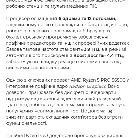
робочих станцій та мультимедійних ПК.
Процесор оснащений
6 ядрами та 12 потоками
,
завдяки чому легко справляється з багатозадачністю,
роботою в офісних програмах, веб-браузерах,
бухгалтерському програмному забезпеченні,
графічних редакторах та інших професійних додатках.
Базова тактова частота становить
3.9 ГГц
, а в режимі
автоматичного прискорення
Boost досягає 4.4 ГГц
,
забезпечуючи швидку реакцію системи навіть під
високими навантаженнями.
Однією з ключових переваг
AMD Ryzen 5 PRO 5650G
є
інтегроване графічне ядро
Radeon Graphics
. Воно
дозволяє працювати без дискретної відеокарти,
підтримує відтворення відео у високій роздільній
здатності, роботу з декількома моніторами та запуск
популярних невимогливих ігор. Це допомагає
знизити вартість складання комп'ютера без втрати
функціональності.
Лінійка Ryzen PRO додатково пропонує розширені