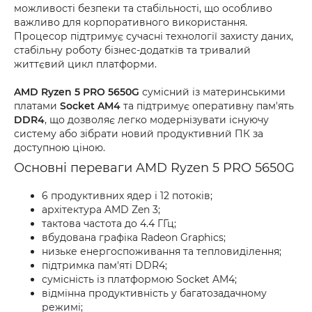
можливості безпеки та стабільності, що особливо
важливо для корпоративного використання.
Процесор підтримує сучасні технології захисту даних,
стабільну роботу бізнес-додатків та тривалий
життєвий цикл платформи.
AMD Ryzen 5 PRO 5650G
сумісний із материнськими
платами
Socket AM4
та підтримує оперативну пам'ять
DDR4
, що дозволяє легко модернізувати існуючу
систему або зібрати новий продуктивний ПК за
доступною ціною.
Основні переваги AMD Ryzen 5 PRO 5650G
6 продуктивних ядер і 12 потоків;
архітектура AMD Zen 3;
тактова частота до 4.4 ГГц;
вбудована графіка Radeon Graphics;
низьке енергоспоживання та тепловиділення;
підтримка пам'яті DDR4;
сумісність із платформою Socket AM4;
відмінна продуктивність у багатозадачному
режимі;