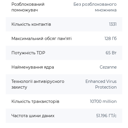
Розблокований
Без розблокованого
помножувач
множника
Кількість контактів
1331
Максимальний обсяг пам'яті
128 Гб
Потужність TDP
65 Вт
Найменування ядра
Cezanne
Технології антивірусного
Enhanced Virus
захисту
Protection
Кількість транзисторів
10700 million
Частота шини даних
51.196 ГТ/с