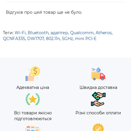
Відгуків про цей товар ще не було.
Теги:
Wi-Fi
,
Bluetooth
,
адаптер
,
Qualcomm
,
Atheros
,
QCNFA335
,
DW1707
,
802.11n
,
5GHz
,
mini PCI-E
Адекватна ціна
Швидка доставка
Всі товари якісно
Різні способи оплати
підготовлюються