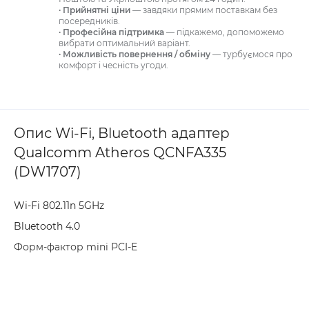
· Прийнятні ціни
— завдяки прямим поставкам без
посередників.
· Професійна підтримка
— підкажемо, допоможемо
вибрати оптимальний варіант.
· Можливість повернення / обміну
— турбуємося про
комфорт і чесність угоди.
Опис Wi-Fi, Bluetooth адаптер
Qualcomm Atheros QCNFA335
(DW1707)
Wi-Fi 802.11n 5GHz
Bluetooth 4.0
Форм-фактор mini PCI-E