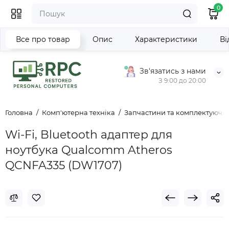
0
Все про товар
Опис
Характеристики
Ві
Зв'язатись з нами
З 9:00 до 20:00
Головна
Комп'ютерна техніка
Запчастини та комплектуючі д
Wi-Fi, Bluetooth адаптер для
ноутбука Qualcomm Atheros
QCNFA335 (DW1707)