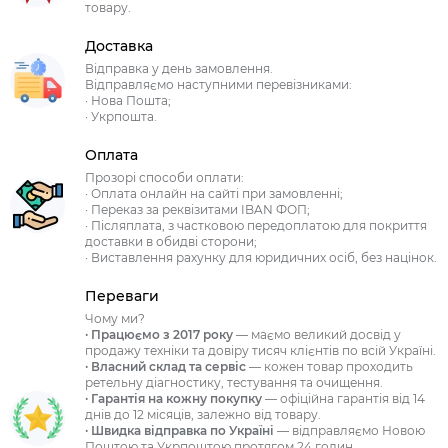
товару.
Доставка
Відправка у день замовлення.
Відправляємо наступними перевізниками:
· Нова Пошта;
· Укрпошта.
Оплата
Прозорі способи оплати:
· Оплата онлайн на сайті при замовленні;
· Переказ за реквізитами IBAN ФОП;
· Післяплата, з частковою передоплатою для покриття
доставки в обидві сторони;
· Виставлення рахунку для юридичних осіб, без націнок.
Переваги
Чому ми?
· Працюємо з 2017 року
— маємо великий досвід у
продажу техніки та довіру тисяч клієнтів по всій Україні.
· Власний склад та сервіс
— кожен товар проходить
ретельну діагностику, тестування та очищення.
· Гарантія на кожну покупку
— офіційна гарантія від 14
днів до 12 місяців, залежно від товару.
· Швидка відправка по Україні
— відправляємо Новою
Поштою та Укрпоштою протягом 24 годин.